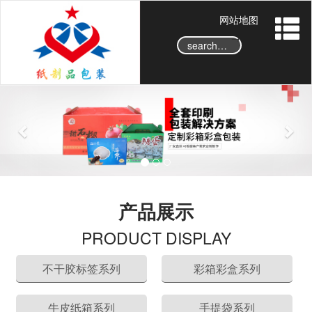
网站地图
→
P
N
r
e
e
x
v
t
i
o
产品展示
u
s
PRODUCT DISPLAY
不干胶标签系列
彩箱彩盒系列
牛皮纸箱系列
手提袋系列