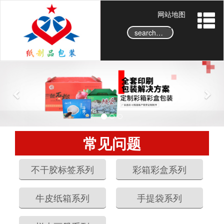
网站地图
→
P
N
r
e
e
x
v
t
i
o
常见问题
u
s
不干胶标签系列
彩箱彩盒系列
牛皮纸箱系列
手提袋系列