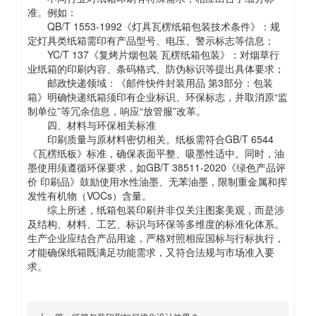
准。例如：
QB/T 1553-1992《灯具瓦楞纸箱包装技术条件》：规
定灯具类纸箱需印有产品型号、电压、警示标志等信息；
YC/T 137《复烤片烟包装 瓦楞纸箱包装》：对烟草行
业纸箱的印刷内容、条码格式、防伪标识等提出具体要求；
邮政快递领域：《邮件快件封装用品 第3部分：包装
箱》明确快递纸箱须印有企业标识、环保标志，并取消原“监
制单位”等冗余信息，响应“放管服”改革。
四、材料与环保相关标准
印刷质量与原材料密切相关。纸板需符合GB/T 6544
《瓦楞纸板》标准，确保表面平整、吸墨性适中。同时，油
墨使用须遵循环保要求，如GB/T 38511-2020《绿色产品评
价 印刷品》鼓励使用水性油墨、无苯油墨，限制重金属和挥
发性有机物（VOCs）含量。
综上所述，纸箱包装印刷并非仅关注图案美观，而是涉
及结构、材料、工艺、标识与环保等多维度的标准化体系。
生产企业应结合产品用途，严格对照相应国标与行标执行，
才能确保纸箱既满足功能需求，又符合法规与市场准入要
求。