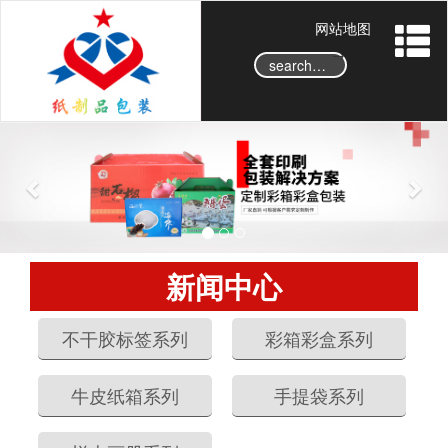
网站地图
→
P
N
r
e
e
x
v
t
i
o
新闻中心
u
s
不干胶标签系列
彩箱彩盒系列
牛皮纸箱系列
手提袋系列