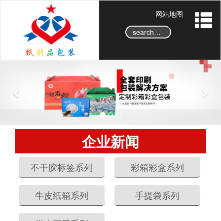
网站地图
→
P
N
r
e
e
x
v
t
i
o
企业新闻
u
s
不干胶标签系列
彩箱彩盒系列
牛皮纸箱系列
手提袋系列